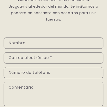
Uruguay y alrededor del mundo, te invitamos a
ponerte en contacto con nosotros para unir
fuerzas.
F
Nombre
o
r
Correo electrónico
*
m
u
Número de teléfono
l
a
Comentario
r
i