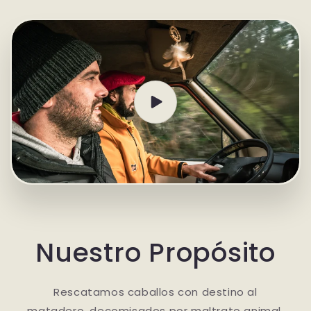
Ir
directamente
al contenido
Nuestro Propósito
Rescatamos caballos con destino al
matadero, decomisados por maltrato animal,